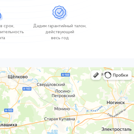
в срок,
Дадим гарантийный талон,
лительность
действующий
нта
весь год