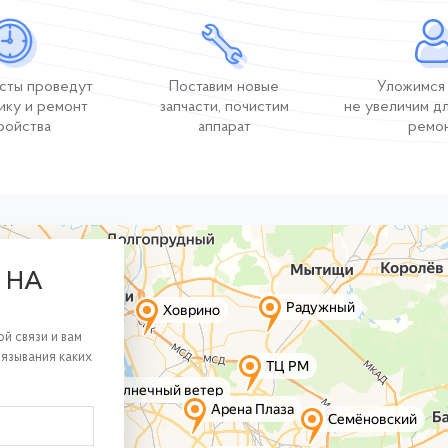
сты проведут
Поставим новые
Уложимся 
ику и ремонт
запчасти, почистим
не увеличим д
ройства
аппарат
ремо
 НА
й связи и вам
вязывания каких