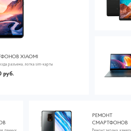
ФОНОВ XIAOMI
езда разъема, лотка sim-карты
0 руб.
РЕМОНТ
ОВ
СМАРТФОНОВ
XIAOMI
е данных,
Ремонт экрана, камер