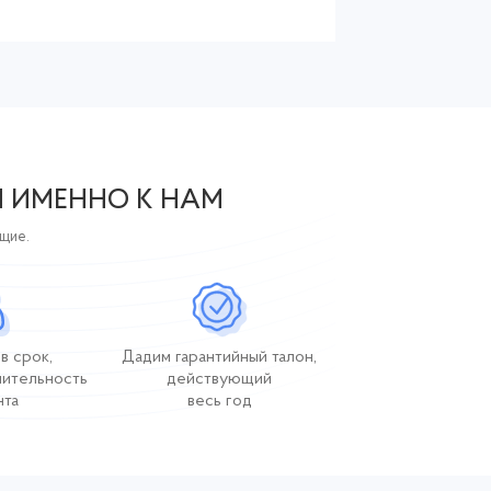
Я ИМЕННО К НАМ
ющие.
в срок,
Дадим гарантийный талон,
лительность
действующий
нта
весь год