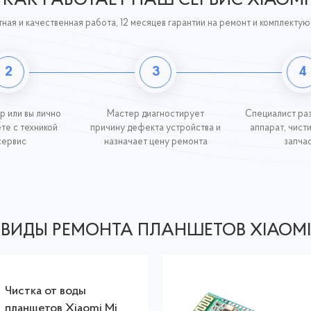
КАК РАБОТАЕТ НАШ СЕРВИС XIAOMI
ная и качественная работа, 12 месяцев гарантии на ремонт и комплекту
2
3
4
р или вы лично
Мастер диагностирует
Специалист ра
те с техникой
причину дефекта устройства и
аппарат, чист
сервис
назначает цену ремонта
запча
ВИДЫ РЕМОНТА ПЛАНШЕТОВ XIAOMI
Чистка от воды
планшетов Xiaomi Mi