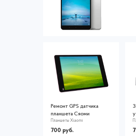
Ремонт GPS датчика
З
планшета Сяоми
у
Планшеты Xiaomi
П
700 руб.
7