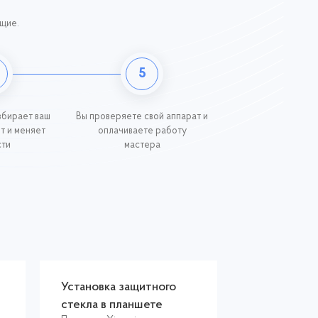
ющие.
5
збирает ваш
Вы проверяете свой аппарат и
ит и меняет
оплачиваете работу
сти
мастера
Установка защитного
стекла в планшете