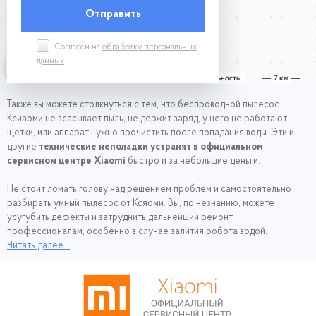
Согласен на
обработку персональных
данных
Также вы можете столкнуться с тем, что беспроводной пылесос
Ксиаоми не всасывает пыль, не держит заряд, у него не работают
щетки, или аппарат нужно прочистить после попадания воды. Эти и
другие
технические неполадки устранят в официальном
сервисном центре Xiaomi
быстро и за небольшие деньги.
Не стоит ломать голову над решением проблем и самостоятельно
разбирать умный пылесос от Ксяоми. Вы, по незнанию, можете
усугубить дефекты и затруднить дальнейший ремонт
профессионалам, особенно в случае залития робота водой.
Обращайтесь с Mijia LDS Vacuum Cleaner к нашим мастерам, чтобы
Читать далее...
они с помощью специализированного оборудования
отремонтировали робот-пылесос согласно утвержденным
компанией-производителем инструкциям.