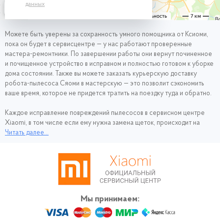
данных
Можете быть уверены за сохранность умного помощника от Ксиоми,
пока он будет в сервисцентре — у нас работают проверенные
мастера-ремонтники. По завершении работы они вернут починенное
и почищенное устройство в исправном и полностью готовом к уборке
дома состоянии. Также вы можете заказать курьерскую доставку
робота-пылесоса Сяоми в мастерскую — это позволит сэкономить
ваше время, которое не придется тратить на поездку туда и обратно.
Каждое исправление повреждений пылесосов в сервисном центре
Xiaomi, в том числе если ему нужна замена щеток, происходит на
профессиональном оснащении: паяльной станции Rexant ZD-99 12-
Читать далее...
0152 вместе с феном Hakko FM-206, осциллографе Rohde&Schwarz
RTC1002-COM2, ультразвуковой ванне и с помощью других не менее
важных инструментов.
Мы принимаем: