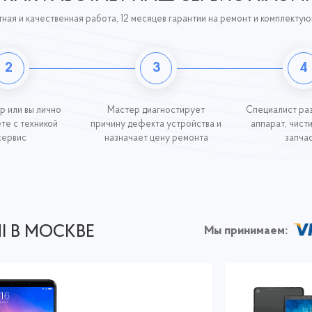
ная и качественная работа, 12 месяцев гарантии на ремонт и комплекту
2
3
4
р или вы лично
Мастер диагностирует
Специалист ра
те с техникой
причину дефекта устройства и
аппарат, чист
сервис
назначает цену ремонта
запча
I В МОСКВЕ
Мы принимаем: