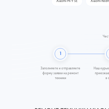
Xiaomi Mi 9 SE
Xiaomi Redm
Чест
1
Заполняете и отправляете
Наш курье
форму заявки на ремонт
приезжае
техники
в 