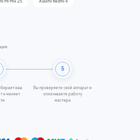
mi Mi Mix 2S
Xiaomi Redmi 4
ющие.
5
збирает ваш
Вы проверяете свой аппарат и
ит и меняет
оплачиваете работу
сти
мастера