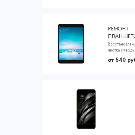
РЕМОНТ
ПЛАНШЕТ
XIAOMI
Восстановлени
чистка от воды
от 540 ру