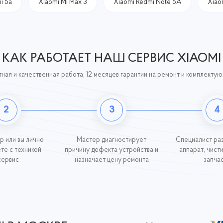
i 5a
Xiaomi Mi Max 3
Xiaomi Redmi Note 5A
Xiao
КАК РАБОТАЕТ НАШ СЕРВИС XIAOMI
ная и качественная работа, 12 месяцев гарантии на ремонт и комплекту
2
3
4
р или вы лично
Мастер диагностирует
Специалист ра
те с техникой
причину дефекта устройства и
аппарат, чист
сервис
назначает цену ремонта
запча