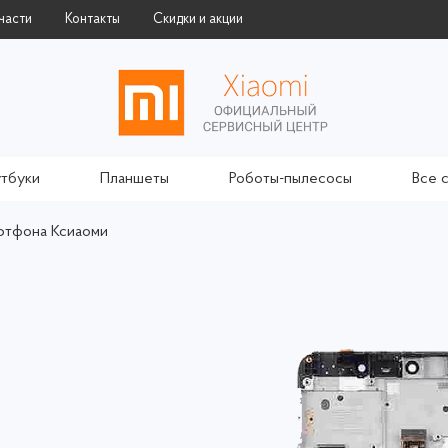
части
Контакты
Скидки и акции
тбуки
Планшеты
Роботы-пылесосы
Все 
ртфона Ксиаоми