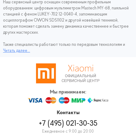
Наш сервисный центр оснащен современным профильным
оборудованием: цифровым мультиметром Mastech MY-68, паяльной
станцией с феном LUKEY-702 12-0040-4, запоминающим
осциллографом OWON SDS1102 и другой новейшей техникой,
которая поможет сделать замену динамика качественнее и быстрее
других мастерских.
Также специалисты работают только по передовым технологиям и
проверенным, постоянно обновляемым чек листам. Если вы все еще
Читать далее...
сомневаетесь, то мы предоставляем гарантию на услуги и ремонт,
произведенный у нас – 1 год.
Мы принимаем:
Контакты
+7 (495) 021-30-35
Ежедневное с 9:00 до 20:00