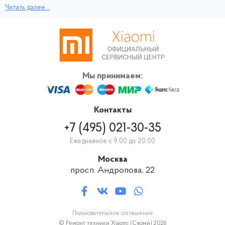
Диагностика для наших клиентов совершенно бесплатная и проходит
Читать далее...
следующим образом: вы приносите свой смартфон Xiaomi Black Shark
3 к нам, специалист проводит диагностику, устанавливает причину
сбоя, и оглашает цену и вид ремонтных работ.
Мы принимаем:
Контакты
+7 (495) 021-30-35
Ежедневное с 9:00 до 20:00
Москва
просп. Андропова, 22
Пользовательское соглашение
© Ремонт техники Xiaomi (Сяоми) 2026