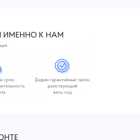
Я ИМЕННО К НАМ
ющие.
в срок,
Дадим гарантийный талон,
лительность
действующий
нта
весь год
ОНТЕ