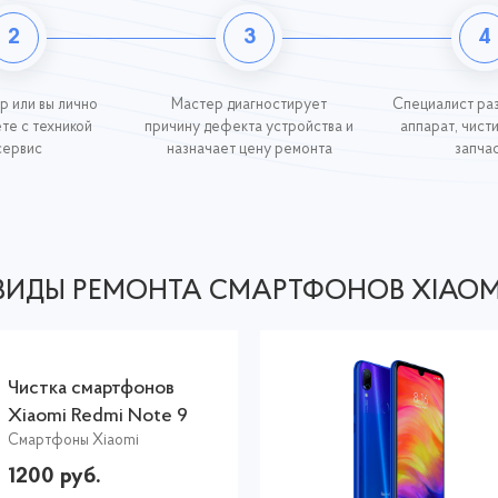
2
3
4
р или вы лично
Мастер диагностирует
Специалист ра
те с техникой
причину дефекта устройства и
аппарат, чист
сервис
назначает цену ремонта
запча
ВИДЫ РЕМОНТА СМАРТФОНОВ XIAOM
Чистка смартфонов
Xiaomi Redmi Note 9
Смартфоны Xiaomi
1200 руб.