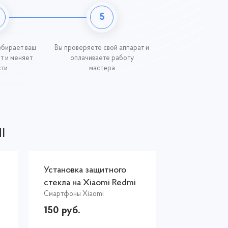
5
збирает ваш
Вы проверяете свой аппарат и
ит и меняет
оплачиваете работу
сти
мастера
I
Установка защитного
стекла на Xiaomi Redmi
Смартфоны Xiaomi
8A
150 руб.