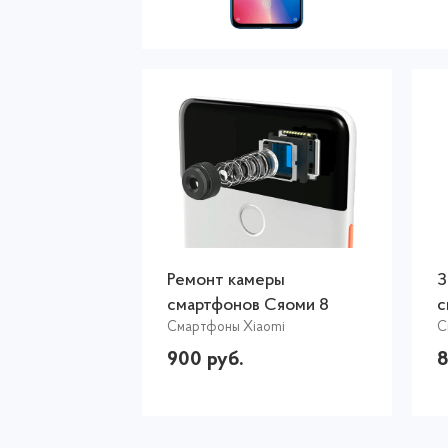
Ремонт камеры
З
смартфонов Сяоми 8
с
Смартфоны Xiaomi
С
900 руб.
8