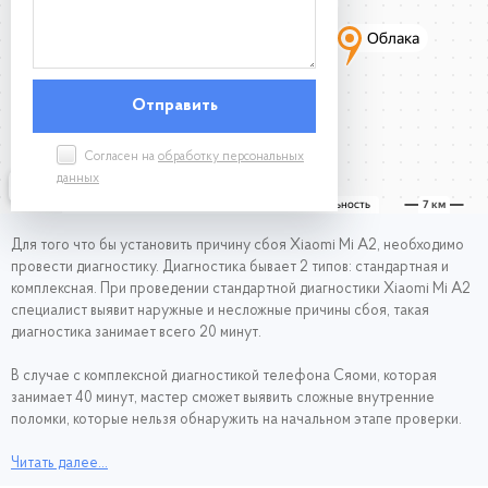
Согласен на
обработку персональных
данных
Для того что бы установить причину сбоя Xiaomi Mi A2, необходимо
провести диагностику. Диагностика бывает 2 типов: стандартная и
комплексная. При проведении стандартной диагностики Xiaomi Mi A2
специалист выявит наружные и несложные причины сбоя, такая
диагностика занимает всего 20 минут.
В случае с комплексной диагностикой телефона Сяоми, которая
занимает 40 минут, мастер сможет выявить сложные внутренние
поломки, которые нельзя обнаружить на начальном этапе проверки.
Диагностика для наших клиентов совершенно бесплатная и проходит
Читать далее...
следующим образом: вы приносите свой смартфон Xiaomi Mi A2 к