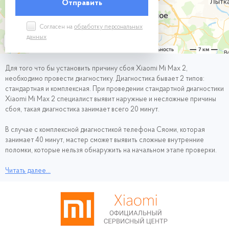
Согласен на
обработку персональных
данных
Для того что бы установить причину сбоя Xiaomi Mi Max 2,
необходимо провести диагностику. Диагностика бывает 2 типов:
стандартная и комплексная. При проведении стандартной диагностики
Xiaomi Mi Max 2 специалист выявит наружные и несложные причины
сбоя, такая диагностика занимает всего 20 минут.
В случае с комплексной диагностикой телефона Сяоми, которая
занимает 40 минут, мастер сможет выявить сложные внутренние
поломки, которые нельзя обнаружить на начальном этапе проверки.
Диагностика для наших клиентов совершенно бесплатная и проходит
Читать далее...
следующим образом: вы приносите свой смартфон Xiaomi Mi Max 2 к
нам, специалист проводит диагностику, устанавливает причину сбоя, и
оглашает цену и вид ремонтных работ.