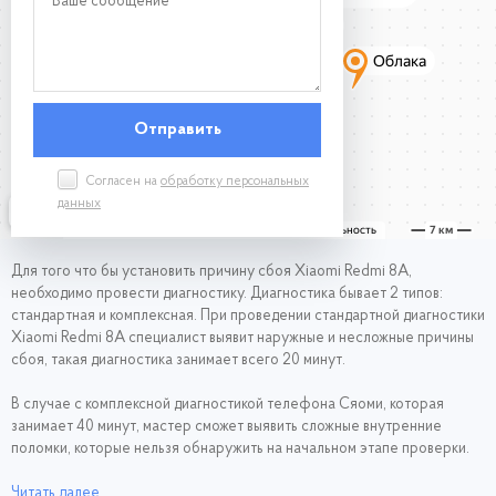
Согласен на
обработку персональных
данных
Для того что бы установить причину сбоя Xiaomi Redmi 8A,
необходимо провести диагностику. Диагностика бывает 2 типов:
стандартная и комплексная. При проведении стандартной диагностики
Xiaomi Redmi 8A специалист выявит наружные и несложные причины
сбоя, такая диагностика занимает всего 20 минут.
В случае с комплексной диагностикой телефона Сяоми, которая
занимает 40 минут, мастер сможет выявить сложные внутренние
поломки, которые нельзя обнаружить на начальном этапе проверки.
Диагностика для наших клиентов совершенно бесплатная и проходит
Читать далее...