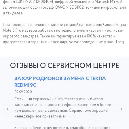
феном LUKEY-702 12-0040-4, цифровой мультиметр Mastech MY-68,
запоминающий осциллограф OWON SDS1102, точными микроскопами
и так далее.
При проведении починки и замене деталей на телефоне Сяоми Редми
Note 6 Pro мастера работают по технологичным картам и чек листам
мирового стандарта. Также мы гарантируем вам 100% качество и
предоставляем гарантию на все виды услуг проведенные у нас– 1 год.
ОТЗЫВЫ О СЕРВИСНОМ ЦЕНТРЕ
ЗАХАР РОДИОНОВ ЗАМЕНА СТЕКЛА
REDMI 9C
09.09.2020
Отличный сервисный центр! Мастер очень быстро
заменил стекло на моем телефоне. Качеством я более
чем доволен, цена адекватная. Сервис тоже хорошие,
менеджеры все приветливые.
Если надо будет сыну починить смартфон или планшет,