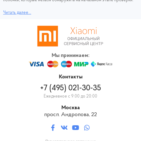
поломки, которые нельзя обнаружить на начальном этапе проверки.
Диагностика для наших клиентов совершенно бесплатная и проходит
Читать далее...
следующим образом: вы приносите свой смартфон Xiaomi Redmi
Note 6 Pro к нам, специалист проводит диагностику, устанавливает
причину сбоя, и оглашает цену и вид ремонтных работ.
Мы принимаем:
Контакты
+7 (495) 021-30-35
Ежедневное с 9:00 до 20:00
Москва
просп. Андропова, 22